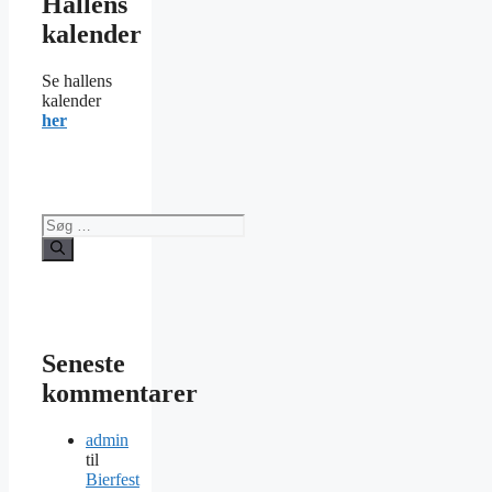
Hallens
kalender
Se hallens
kalender
her
Søg
efter:
Seneste
kommentarer
admin
til
Bierfest