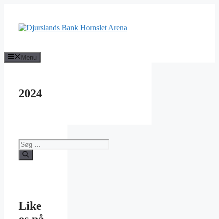
Hop
til
indhold
Menu
2024
Søg
efter:
Like