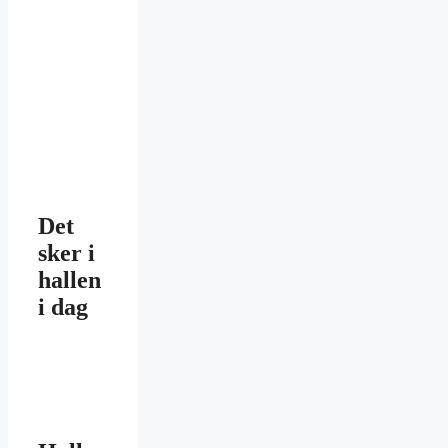
Det
sker i
hallen
i dag