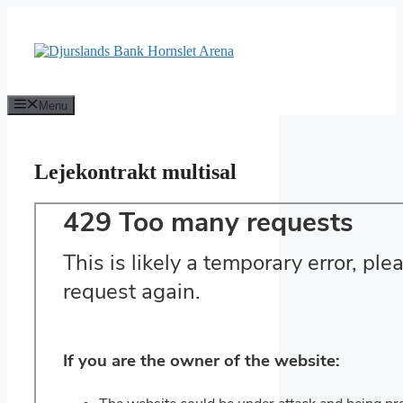
Hop
til
indhold
Menu
Lejekontrakt multisal