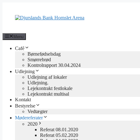
Hop
til
indhold
Menu
Café
Børnefødselsdag
Smørrebrød
Kontrolrapport 30.04.2024
Udlejning
Udlejning af lokaler
Udlejning.
Lejekontrakt festlokale
Lejekontrakt multisal
Kontakt
Bestyrelse
Vedtægter
Mødereferater
2020
Referat 08.01.2020
Referat 05.02.2020