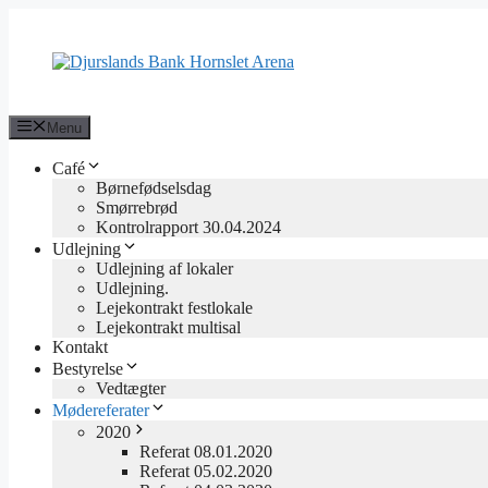
Hop
til
indhold
Menu
Café
Børnefødselsdag
Smørrebrød
Kontrolrapport 30.04.2024
Udlejning
Udlejning af lokaler
Udlejning.
Lejekontrakt festlokale
Lejekontrakt multisal
Kontakt
Bestyrelse
Vedtægter
Mødereferater
2020
Referat 08.01.2020
Referat 05.02.2020