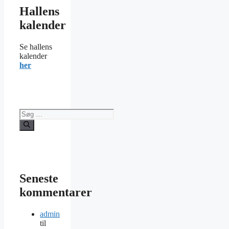
Hallens
kalender
Se hallens
kalender
her
Søg
efter:
Seneste
kommentarer
admin
til