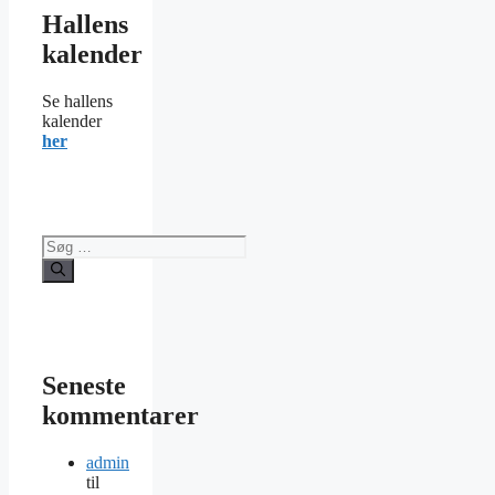
Hallens
kalender
Se hallens
kalender
her
Søg
efter:
Seneste
kommentarer
admin
til