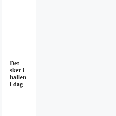
Det
sker i
hallen
i dag