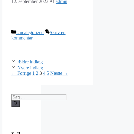
12. september 2023
Af
admin
Kategorier
Uncategorized
Skriv en
kommentar
Ældre indlæg
Nyere indlæg
Side
Side
Side
Side
Side
←
Forrige
1
2
3
4
5
Næste
→
Søg
efter: