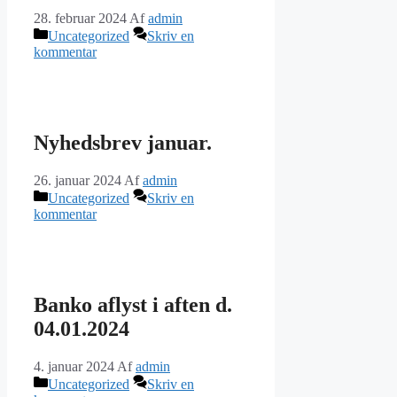
28. februar 2024
Af
admin
Kategorier
Uncategorized
Skriv en
kommentar
Nyhedsbrev januar.
26. januar 2024
Af
admin
Kategorier
Uncategorized
Skriv en
kommentar
Banko aflyst i aften d.
04.01.2024
4. januar 2024
Af
admin
Kategorier
Uncategorized
Skriv en