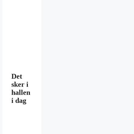
Det
sker i
hallen
i dag