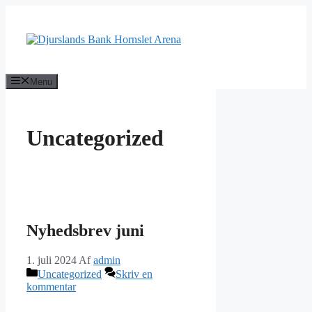
Hop
til
indhold
Menu
Uncategorized
Nyhedsbrev juni
1. juli 2024
Af
admin
Kategorier
Uncategorized
Skriv en
kommentar