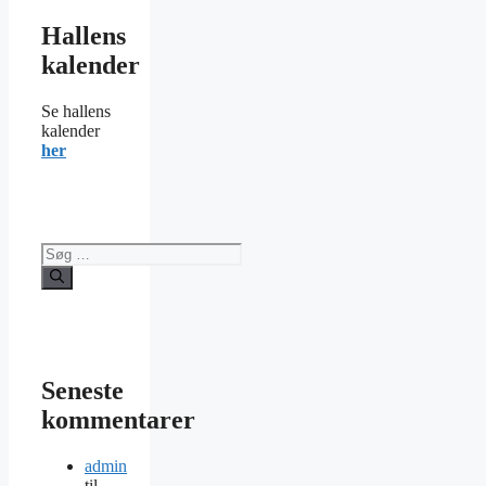
Hallens
kalender
Se hallens
kalender
her
Søg
efter:
Seneste
kommentarer
admin
til