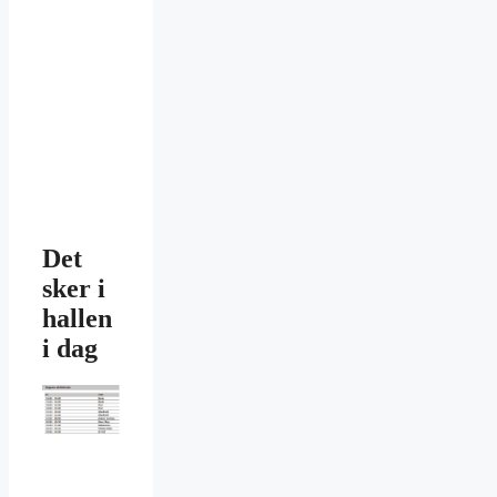
Det
sker i
hallen
i dag