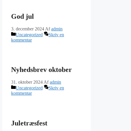
God jul
3. december 2024
Af
admin
Kategorier
Uncategorized
Skriv en
kommentar
Nyhedsbrev oktober
31. oktober 2024
Af
admin
Kategorier
Uncategorized
Skriv en
kommentar
Juletræsfest