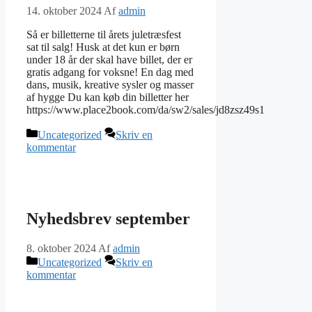
14. oktober 2024
Af
admin
Så er billetterne til årets juletræsfest
sat til salg! Husk at det kun er børn
under 18 år der skal have billet, der er
gratis adgang for voksne! En dag med
dans, musik, kreative sysler og masser
af hygge Du kan køb din billetter her
https://www.place2book.com/da/sw2/sales/jd8zsz49s1
Kategorier
Uncategorized
Skriv en
kommentar
Nyhedsbrev september
8. oktober 2024
Af
admin
Kategorier
Uncategorized
Skriv en
kommentar