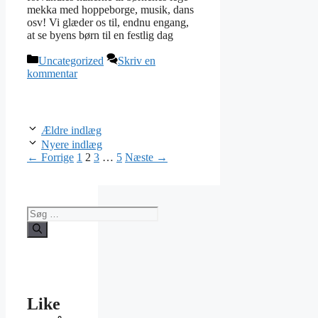
mekka med hoppeborge, musik, dans
osv! Vi glæder os til, endnu engang,
at se byens børn til en festlig dag
Kategorier
Uncategorized
Skriv en
kommentar
Ældre indlæg
Nyere indlæg
Side
Side
Side
Side
←
Forrige
1
2
3
…
5
Næste
→
Søg
efter:
Like