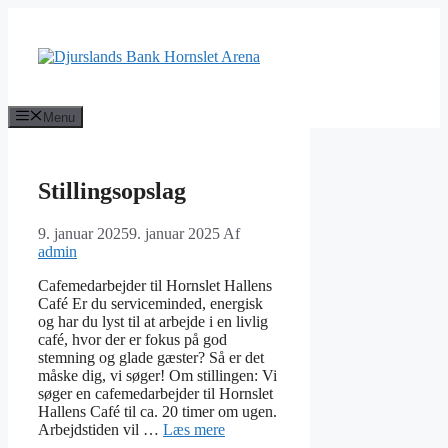
Hop
til
indhold
Menu
Stillingsopslag
9. januar 2025
9. januar 2025
Af
admin
Cafemedarbejder til Hornslet Hallens
Café Er du serviceminded, energisk
og har du lyst til at arbejde i en livlig
café, hvor der er fokus på god
stemning og glade gæster? Så er det
måske dig, vi søger! Om stillingen: Vi
søger en cafemedarbejder til Hornslet
Hallens Café til ca. 20 timer om ugen.
Arbejdstiden vil …
Læs mere