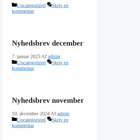
Kategorier
Uncategorized
Skriv en
kommentar
Nyhedsbrev december
7. januar 2025
Af
admin
Kategorier
Uncategorized
Skriv en
kommentar
Nyhedsbrev november
10. december 2024
Af
admin
Kategorier
Uncategorized
Skriv en
kommentar