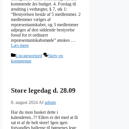
kommende års budget. 4. Forslag til
ændring i vedtægter, § 7, stk 1:
“Bestyrelsen består af 5 medlemmer. 2
medlemmer vælges af
repræsentantskabet, og 3 medlemmer
udpeges af den siddende bestyrelse
forud for et ordinært
repræsentantskabsmøde” ønskes …
Læs mere
Kategorier
Uncategorized
Skriv en
kommentar
Store legedag d. 28.09
8. august 2024
Af
admin
Har du mon husket dette i
kalenderen..?? Ellers er det med at få
sat et af de helt store! Igen igen
forvandles hallerne til børnenes lege