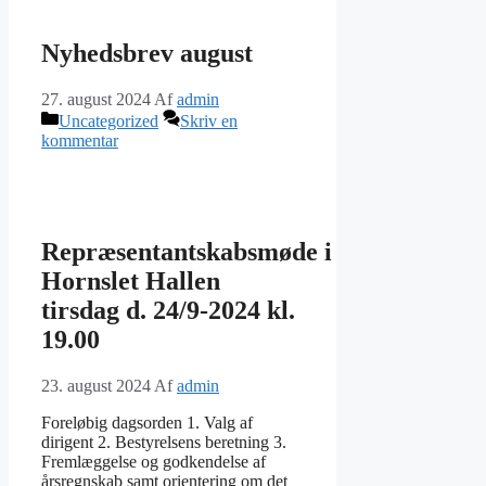
Nyhedsbrev august
27. august 2024
Af
admin
Kategorier
Uncategorized
Skriv en
kommentar
Repræsentantskabsmøde i
Hornslet Hallen
tirsdag d. 24/9-2024 kl.
19.00
23. august 2024
Af
admin
Foreløbig dagsorden 1. Valg af
dirigent 2. Bestyrelsens beretning 3.
Fremlæggelse og godkendelse af
årsregnskab samt orientering om det