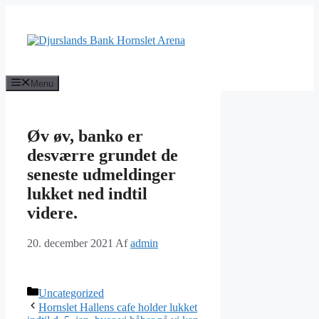
Hop
til
indhold
Menu
Øv øv, banko er
desværre grundet de
seneste udmeldinger
lukket ned indtil
videre.
20. december 2021
Af
admin
Kategorier
Uncategorized
Hornslet Hallens cafe holder lukket