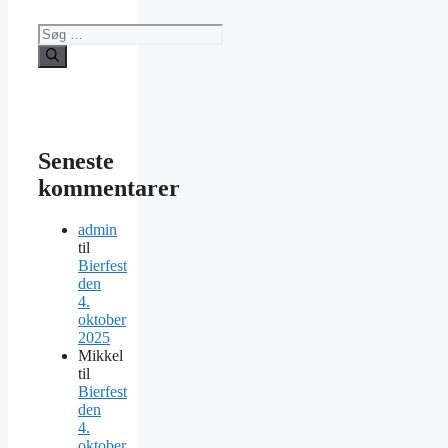
Søg
efter:
Seneste
kommentarer
admin
til
Bierfest
den
4.
oktober
2025
Mikkel
til
Bierfest
den
4.
oktober