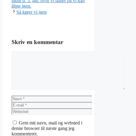
indtil d. 5. jan. hvor vi håber på vi kan
åbne igen.
Så kører vi igen
Skriv en kommentar
Kommentar
Navn
E-
mail
Websted
Gem mit navn, mail og websted i
denne browser til næste gang jeg
kommenterer.